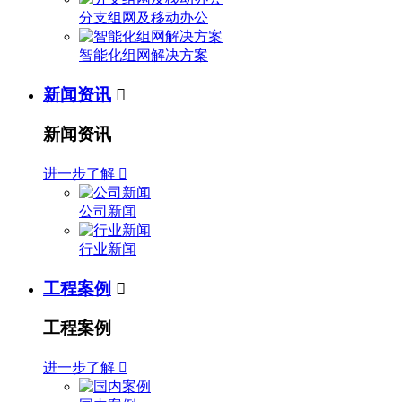
分支组网及移动办公
智能化组网解决方案
新闻资讯

新闻资讯
进一步了解

公司新闻
行业新闻
工程案例

工程案例
进一步了解
