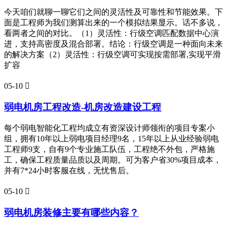
今天咱们就聊一聊它们之间的灵活性及可靠性和节能效果。下
面是工程师为我们测算出来的一个模拟结果显示。话不多说，
看两者之间的对比。（1）灵活性：行级空调匹配数据中心演
进，支持高密度及混合部署。结论：行级空调是一种面向未来
的解决方案（2）灵活性：行级空调可实现按需部署,实现平滑
扩容
05-10

弱电机房工程改造-机房改造建设工程
每个弱电智能化工程均成立有资深设计师领衔的项目专案小
组，拥有10年以上弱电项目经理9名，15年以上从业经验弱电
工程师9支，自有9个专业施工队伍，工程绝不外包，严格施
工，确保工程质量品质以及周期。可为客户省30%项目成本，
并有7*24小时客服在线，无忧售后。
05-10

弱电机房装修主要有哪些内容？