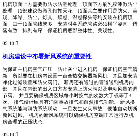
机房顶面上方需要做防水防潮处理，顶面下方刷乳胶漆做防尘
处理，顶部建议做微孔铝扣天花，顶面其主要作用是防火、美
观、降噪、防尘。灯具、烟感、温感探头等均安装在机房顶
面，由于顶面管线繁多，安装时各系统管路必须横平竖直，错
落有致，排列有序，保证机房底部整体性、美观性。
05-10

机房建设中布署新风系统的重要性
为保证主机房空气正压，防止灰尘进入机房，保证机房空气清
新，所以要在机房内设置一台全热交换器新风机，并且加安装
净化过滤装置和防火阀门。 新房还有通过的管道送到机房内
部，并且在内部的出入口方案安装上防火阀以及电动风量的调
节阀。 并且要确保机房区域每小时换气的次数大于或等于3
次。 排气设计应具有消防事故排气和自然排气功能。 新风换
气系统能与消防系统联动，一旦发生火灾事故，便能自动切断
新风进风。 机房的新风系统可以确保机房空调正常运行及机
房合理的正压状态。
05-10
