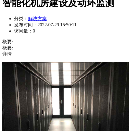
智能化机房建设及动环监测
分类：
解决方案
发布时间：
2022-07-29 15:50:11
访问量：
0
概要:
概要:
详情