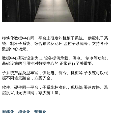
模块化数据中心同一平台上研发的机柜子系统、 供配电子系
统、制冷子系统、综合布线及动环 监控子系统等，支持各种
数据中心场景。
数据中心基础设施为 IT 设备提供承载、供电、 制冷等功能，
基础设施的可用性对数据中心的 正常运行至关重要。
子系统产品类型丰富，供配电、制冷、机柜等 子系统可以根
据不同场景融合，方案齐全。
软件、硬件同一平台，子系统标准化，现场部 署速度快。温
湿度采用无线组网，减少施工量。
智能化、模块化、预警化