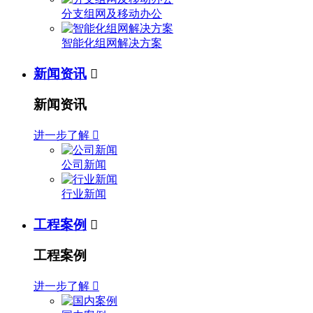
分支组网及移动办公
智能化组网解决方案
新闻资讯

新闻资讯
进一步了解

公司新闻
行业新闻
工程案例

工程案例
进一步了解
