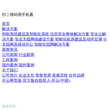
扫二维码用手机看
首页
解决方案
弱电系统建设及智能化系统
信息安全整体解决方案
安全云解
决方案
安全无线网络建设方案
智能化机房建设及动环监测
分
支组网及移动办公
智能化组网解决方案
新闻资讯
公司新闻
行业新闻
工程案例
国内案例
国外案例
关于我们
公司简介
企业文化
荣誉资质
发展历程
合作品牌
开云网页版·官方版在线登入-开云(中国),
开云网页版·官方版在线登入-开云(中国),
服务热线：