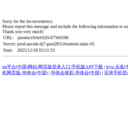
Sorry for the inconvenience.
Please report this message and include the following information to us
Thank you very much!
URL:
/product/6/tel:020-87566596
Server:
prod-qwmh-bj7-pool203-frontend-static-01
Date:
2025/12/18 03:51:53
im平台(中国)网站/网页版登录入口/手机版APP下载
|
leyu·乐
机网页版-华体会(中国)
|
华体会体彩-华体会(中国)
|
买球手机登录